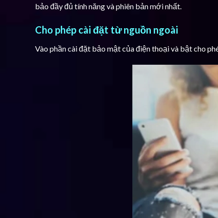
bảo đầy đủ tính năng và phiên bản mới nhất.
Cho phép cài đặt từ nguồn ngoài
Vào phần cài đặt bảo mật của điện thoại và bật cho phé