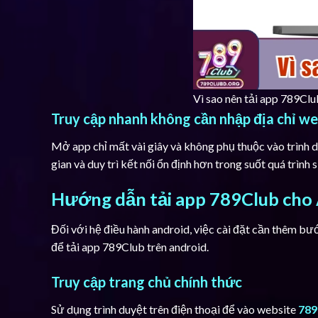
Vì sao nên tải app 789Clu
Truy cập nhanh không cần nhập địa chỉ w
Mở app chỉ mất vài giây và không phụ thuộc vào trình d
gian và duy trì kết nối ổn định hơn trong suốt quá trình 
Hướng dẫn tải app 789Club cho
Đối với hệ điều hành android, việc cài đặt cần thêm b
để tải app 789Club trên android.
Truy cập trang chủ chính thức
Sử dụng trình duyệt trên điện thoại để vào website
789