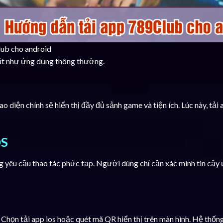
ub cho android
i đặt như ứng dụng thông thường.
ao diện chính sẽ hiển thị đầy đủ sảnh game và tiện ích. Lúc này, tả
OS
hông yêu cầu thao tác phức tạp. Người dùng chỉ cần xác minh tin c
Chọn tải app ios hoặc quét mã QR hiển thị trên màn hình. Hệ thống 