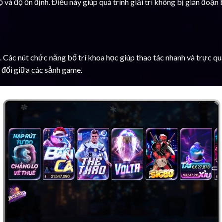
 và độ ổn định. Điều này giúp quá trình giải trí không bị gián đoạn
 Các nút chức năng bố trí khoa học giúp thao tác nhanh và trực qu
n đổi giữa các sảnh game.