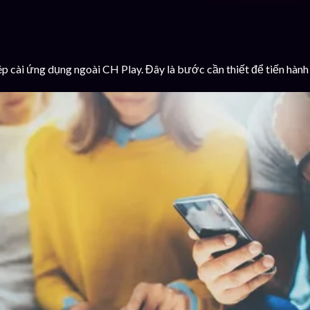
p cài ứng dụng ngoài CH Play. Đây là bước cần thiết để tiến hành 