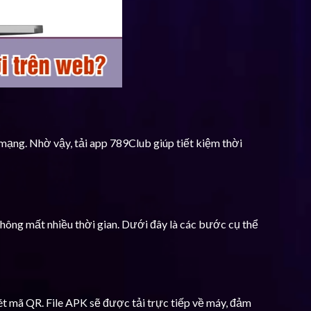
 mạng. Nhờ vậy, tải app 789Club giúp tiết kiệm thời
không mất nhiều thời gian. Dưới đây là các bước cụ thể
uét mã QR. File APK sẽ được tải trực tiếp về máy, đảm