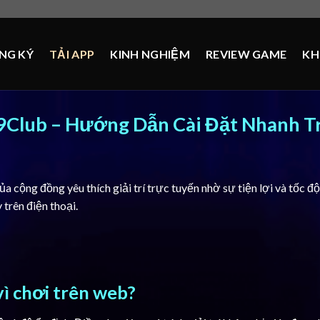
NG KÝ
TẢI APP
KINH NGHIỆM
REVIEW GAME
KH
9Club – Hướng Dẫn Cài Đặt Nhanh T
 cộng đồng yêu thích giải trí trực tuyến nhờ sự tiện lợi và tốc độ 
trên điện thoại.
vì chơi trên web?