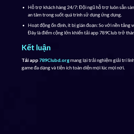
Hỗ trợ khách hàng 24/7: Đội ngũ hỗ trợ luôn sẵn sàng
an tâm trong suốt quá trình sử dụng ứng dụng.
Hoạt động ổn định, ít bị gián đoạn: So với nền tảng 
Đây là điểm cộng lớn khiến tải app 789Club trở thành
Kết luận
Tải app
789Clubd.org
mang lại trải nghiệm giải trí lin
game đa dạng và tiện ích toàn diện mọi lúc mọi nơi.