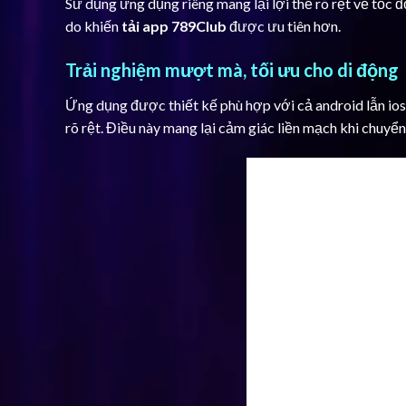
Sử dụng ứng dụng riêng mang lại lợi thế rõ rệt về tốc độ
do khiến
tải app 789Club
được ưu tiên hơn.
Trải nghiệm mượt mà, tối ưu cho di động
Ứng dụng được thiết kế phù hợp với cả android lẫn ios.
rõ rệt. Điều này mang lại cảm giác liền mạch khi chuyể