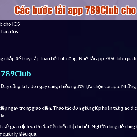
b cho IOS
hành ios.
g nhập để truy cập toàn bộ tính năng. Nhờ tải app 789Club, quá trìn
p 789Club
 Đây cũng là lý do ngày càng nhiều người lựa chọn cài app. Những 
tiếp ngay trong giao diện. Thao tác đơn giản giúp hoàn tất giao d
đa.
ch sử giao dịch và ưu đãi đều hiển thị chi tiết. Người dùng dễ dàng
 quản lý hiệu quả.